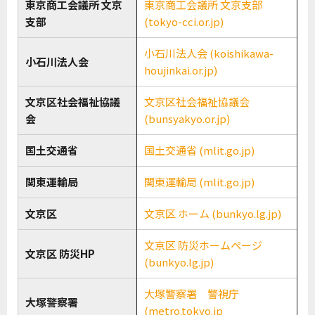
東京商工会議所 文京
東京商工会議所 文京支部
支部
(tokyo-cci.or.jp)
小石川法人会 (koishikawa-
小石川法人会
houjinkai.or.jp)
文京区社会福祉協議
文京区社会福祉協議会
会
(bunsyakyo.or.jp)
国土交通省
国土交通省 (mlit.go.jp)
関東運輸局
関東運輸局 (mlit.go.jp)
文京区
文京区 ホーム (bunkyo.lg.jp)
文京区 防災ホームページ
文京区 防災HP
(bunkyo.lg.jp)
大塚警察署 警視庁
大塚警察署
(metro.tokyo.jp